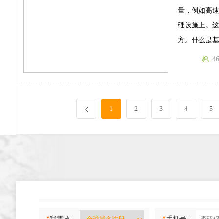
量，例如高
础设施上。这
方。什么是基
46
1
2
3
4
5
*
我需要 |
*
手机号 |