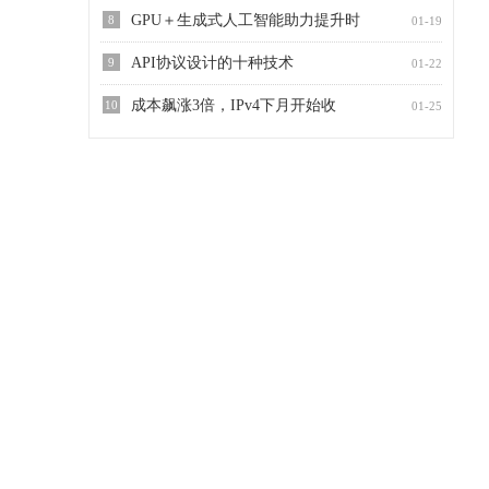
GPU＋生成式人工智能助力提升时
8
01-19
API协议设计的十种技术
9
01-22
成本飙涨3倍，IPv4下月开始收
10
01-25