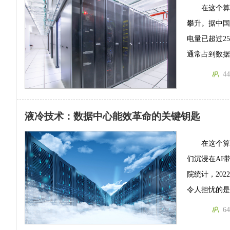
在这个
攀升。据中国
电量已超过2
通常占到数据
44
液冷技术：数据中心能效革命的关键钥匙
在这个
们沉浸在AI
院统计，20
令人担忧的是
64