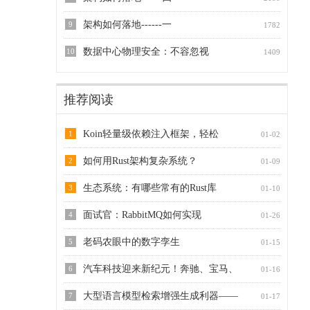
架构如何落地------一
9
1782
数据中心物理安全：不容忽视
10
1409
推荐阅读
Koin轻量级依赖注入框架，轻松
1
01-02
如何用Rust架构复杂系统？
2
01-09
生态系统：有哪些常有的Rust库
3
01-10
面试官：RabbitMQ如何实现
4
01-26
老码农眼中的数字孪生
5
01-15
汽车科技迎来新纪元！奔驰、宝马、
6
01-16
大型语言模型检索增强生成利器——
7
01-17