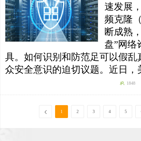
速发展
频克隆
断成熟
盘”网
具。如何识别和防范足可以假乱
众安全意识的迫切议题。近日，美
1848
1
2
3
4
5