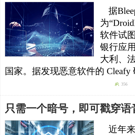
据Ble
为“Dro
软件试图
银行应
大利、
国家。据发现恶意软件的 Cleafy 研
356
只需一个暗号，即可戳穿语
近年