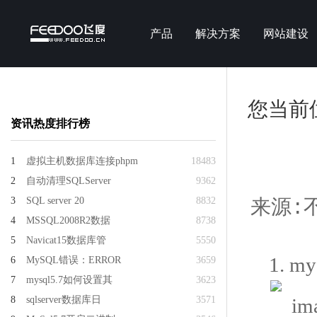
产品
解决方案
网站建设
您当前
资讯热度排行榜
1
虚拟主机数据库连接phpm
18483
2
自动清理SQLServer
9362
3
SQL server 20
8832
来源:不
4
MSSQL2008R2数据
8738
5
Navicat15数据库管
5550
1.
my
6
MySQL错误：ERROR
3659
7
mysql5.7如何设置其
3623
8
sqlserver数据库日
3571