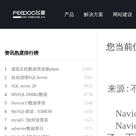
产品
解决方案
网站建设
您当前
资讯热度排行榜
1
虚拟主机数据库连接phpm
18483
2
自动清理SQLServer
9362
3
SQL server 20
8832
来源:不
4
MSSQL2008R2数据
8738
5
Navicat15数据库管
5548
Na
6
MySQL错误：ERROR
3659
7
mysql5.7如何设置其
3623
Na
8
sqlserver数据库日
3571