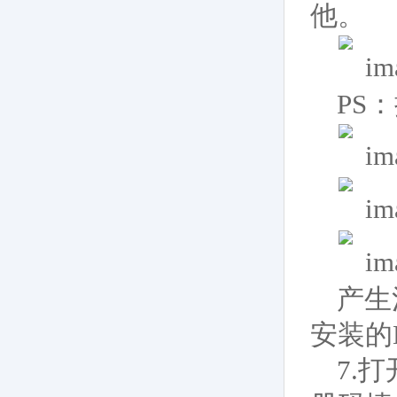
他。
PS：
产生
安装的N
7.