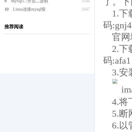
了。下
9
MySql5.7开启二进制
3546
10
Linux连接mysql报
3447
1.下载
码:gnj4
推荐阅读
官网地址
2.下载
码:afa1
3.安装
4.
5.
6.