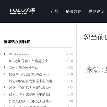
产品
解决方案
网站建设
您当前
资讯热度排行榜
1
Windows serve
4344
2
IDC选址逻辑：市场需求决
2350
3
联想百应&长沙电信
1628
来源:互
4
数据中心行业购电协议（PP
1608
5
热化学储能在为数据中心供电
1566
6
数据中心面临人员短缺和减少
1562
7
如何计算和减少网络中的光纤
1556
8
什么是数据中心的交叉连接？
1540